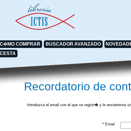
C�MO COMPRAR
BUSCADOR AVANZADO
CESTA
Recordatorio de co
Introduzca el email con el que se registr� y le enviaremos 
* Email